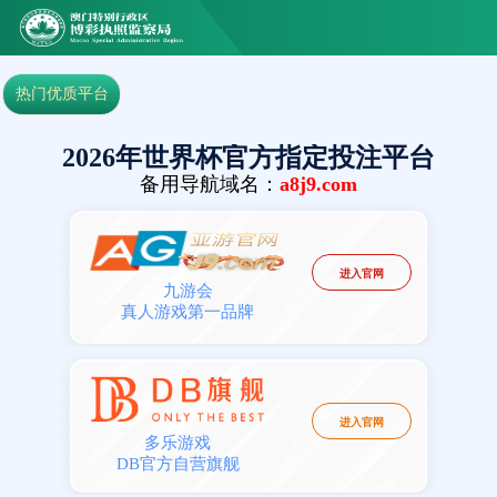
热门优质平台
2026年世界杯官方指定投注平台
备用导航域名：
a8j9.com
进入官网
九游会
真人游戏第一品牌
进入官网
多乐游戏
DB官方自营旗舰