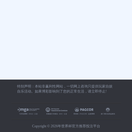
特别声明：本站非赢利性网站，一切网上咨询只提供玩家自娱
自乐活动。如果博彩影响到了您的正常生活，请立即停止!
Copyright © 2026年世界杯官方推荐投注平台